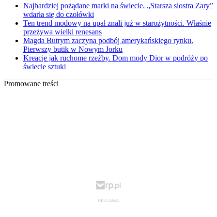
Najbardziej pożądane marki na świecie. „Starsza siostra Zary”
wdarła się do czołówki
Ten trend modowy na upał znali już w starożytności. Właśnie
przeżywa wielki renesans
Magda Butrym zaczyna podbój amerykańskiego rynku.
Pierwszy butik w Nowym Jorku
Kreacje jak ruchome rzeźby. Dom mody Dior w podróży po
świecie sztuki
Promowane treści