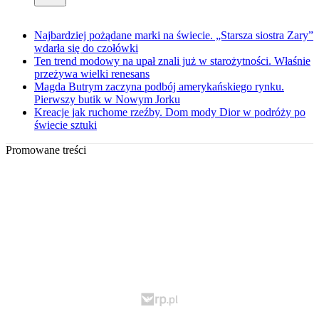
Najbardziej pożądane marki na świecie. „Starsza siostra Zary”
wdarła się do czołówki
Ten trend modowy na upał znali już w starożytności. Właśnie
przeżywa wielki renesans
Magda Butrym zaczyna podbój amerykańskiego rynku.
Pierwszy butik w Nowym Jorku
Kreacje jak ruchome rzeźby. Dom mody Dior w podróży po
świecie sztuki
Promowane treści