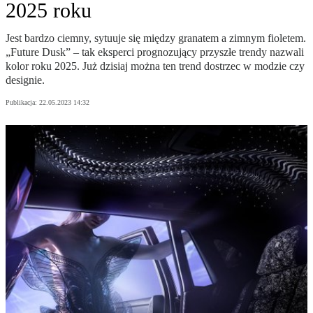
2025 roku
Jest bardzo ciemny, sytuuje się między granatem a zimnym fioletem.
„Future Dusk” – tak eksperci prognozujący przyszłe trendy nazwali
kolor roku 2025. Już dzisiaj można ten trend dostrzec w modzie czy
designie.
Publikacja:
22.05.2023 14:32