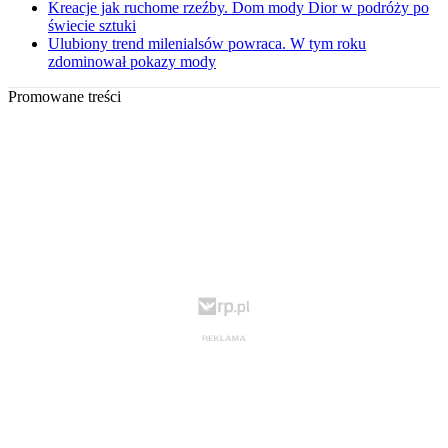
Kreacje jak ruchome rzeźby. Dom mody Dior w podróży po
świecie sztuki
Ulubiony trend milenialsów powraca. W tym roku
zdominował pokazy mody
Promowane treści