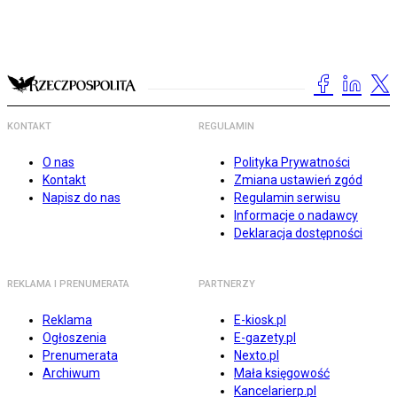
KONTAKT
REGULAMIN
O nas
Polityka Prywatności
Kontakt
Zmiana ustawień zgód
Napisz do nas
Regulamin serwisu
Informacje o nadawcy
Deklaracja dostępności
REKLAMA I PRENUMERATA
PARTNERZY
Reklama
E-kiosk.pl
Ogłoszenia
E-gazety.pl
Prenumerata
Nexto.pl
Archiwum
Mała księgowość
Kancelarierp.pl