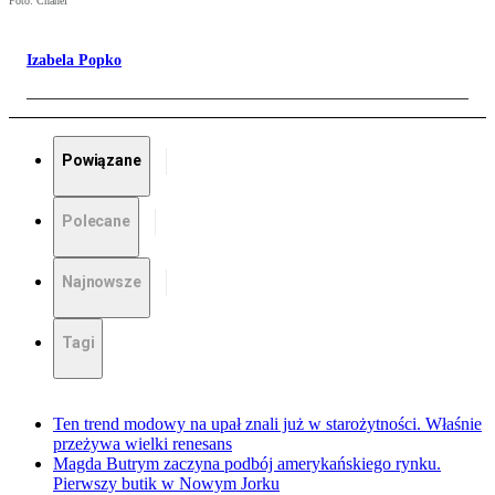
Foto: Chanel
Izabela Popko
Powiązane
Polecane
Najnowsze
Tagi
Ten trend modowy na upał znali już w starożytności. Właśnie
przeżywa wielki renesans
Magda Butrym zaczyna podbój amerykańskiego rynku.
Pierwszy butik w Nowym Jorku