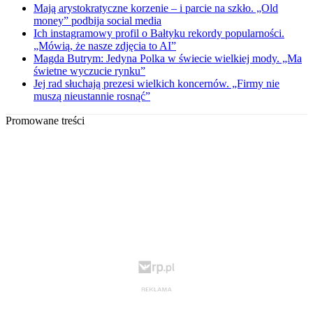
Mają arystokratyczne korzenie – i parcie na szkło. „Old
money” podbija social media
Ich instagramowy profil o Bałtyku rekordy popularności.
„Mówią, że nasze zdjęcia to AI”
Magda Butrym: Jedyna Polka w świecie wielkiej mody. „Ma
świetne wyczucie rynku”
Jej rad słuchają prezesi wielkich koncernów. „Firmy nie
muszą nieustannie rosnąć”
Promowane treści