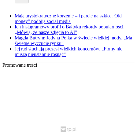
Mają arystokratyczne korzenie – i parcie na szkło. „Old
money” podbija social media
Ich instagramowy profil o Bałtyku rekordy popularności.
„Mówią, że nasze zdjęcia to AI”
Magda Butrym: Jedyna Polka w świecie wielkiej mody. „Ma
świetne wyczucie rynku”
Jej rad słuchają prezesi wielkich koncernów. „Firmy nie
muszą nieustannie rosnąć”
Promowane treści