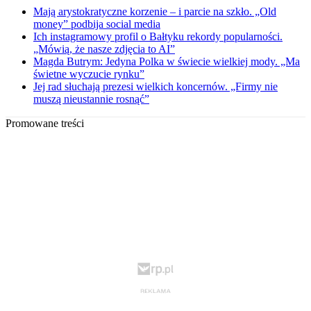
Mają arystokratyczne korzenie – i parcie na szkło. „Old
money” podbija social media
Ich instagramowy profil o Bałtyku rekordy popularności.
„Mówią, że nasze zdjęcia to AI”
Magda Butrym: Jedyna Polka w świecie wielkiej mody. „Ma
świetne wyczucie rynku”
Jej rad słuchają prezesi wielkich koncernów. „Firmy nie
muszą nieustannie rosnąć”
Promowane treści