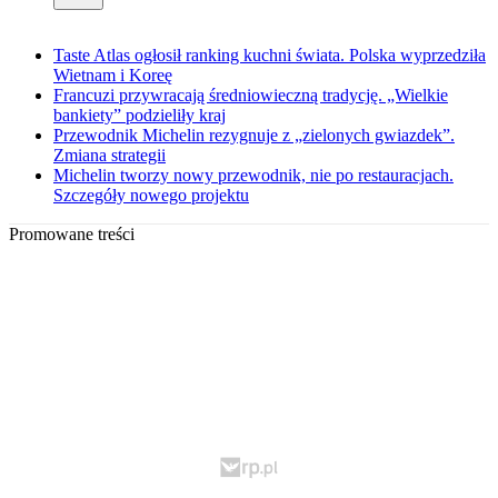
Taste Atlas ogłosił ranking kuchni świata. Polska wyprzedziła
Wietnam i Koreę
Francuzi przywracają średniowieczną tradycję. „Wielkie
bankiety” podzieliły kraj
Przewodnik Michelin rezygnuje z „zielonych gwiazdek”.
Zmiana strategii
Michelin tworzy nowy przewodnik, nie po restauracjach.
Szczegóły nowego projektu
Promowane treści