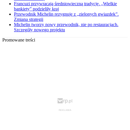
Francuzi przywracają średniowieczną tradycję. „Wielkie
bankiety” podzieliły kraj
Przewodnik Michelin rezygnuje z „zielonych gwiazdek”.
Zmiana strategii
Michelin tworzy nowy przewodnik, nie po restauracjach.
Szczegóły nowego projektu
Promowane treści