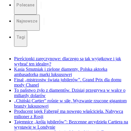
Polecane
Najnowsze
Tagi
Pierścionki zaręczynowe: dlaczego są tak wyjątkowe i jak
wybrać ten idealny?
Kasia Smutniak i zielone diamenty. Polska aktorka
ambasadorką marki luksusowej
Finał „mistrzostw świata jubilerów”. Grand Prix dla domu
mody Chanel
To państwo żyło z diamentów. Dzisiaj przegrywa w walce o
miliardy dolarów
„Chiński Cartier” rośnie w siłę. Wyzwanie rzucone gigantom
branży luksusowej
Producent jajek Fabergé ma nowego właściciela. Nabywcą
milioner z Rosji
Tajemnice „króla jubilerów”: Bezcenne arcydzieła Cartiera na
wystawie w Londynie