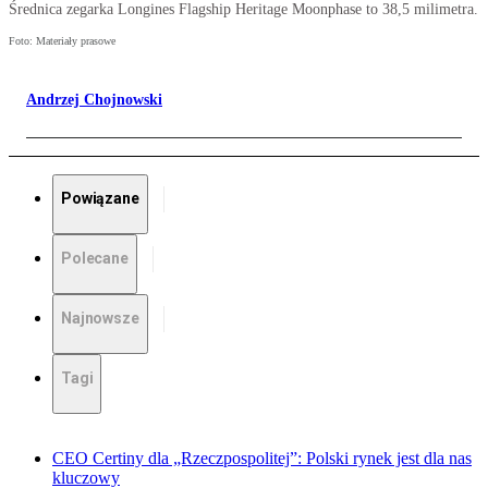
Średnica zegarka Longines Flagship Heritage Moonphase to 38,5 milimetra.
Foto: Materiały prasowe
Andrzej Chojnowski
Powiązane
Polecane
Najnowsze
Tagi
CEO Certiny dla „Rzeczpospolitej”: Polski rynek jest dla nas
kluczowy