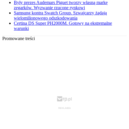
Były prezes Audemars Piguet tworzy własną markę
zegarków. Wyzwanie rzucone rynkowi
Samsung kontra Swatch Group. Szwajcarzy żądają
wielomilionowego odszkodowania
Certina DS Super PH2000M. Gotowy na ekstremalne
warunki
Promowane treści