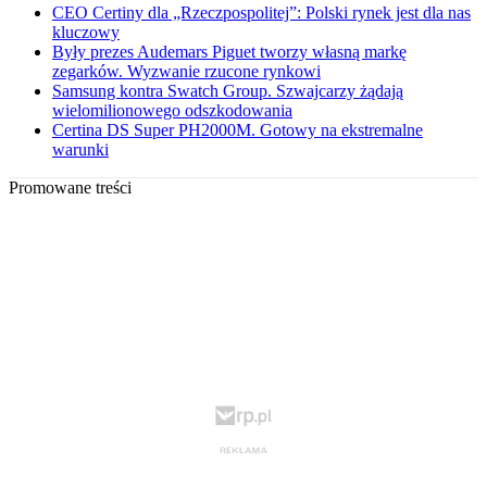
CEO Certiny dla „Rzeczpospolitej”: Polski rynek jest dla nas
kluczowy
Były prezes Audemars Piguet tworzy własną markę
zegarków. Wyzwanie rzucone rynkowi
Samsung kontra Swatch Group. Szwajcarzy żądają
wielomilionowego odszkodowania
Certina DS Super PH2000M. Gotowy na ekstremalne
warunki
Promowane treści