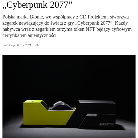
„Cyberpunk 2077”
Polska marka Błonie, we współpracy z CD Projektem, stworzyła
zegarek nawiązujący do świata z gry „Cyberpunk 2077”. Każdy
nabywca wraz z zegarkiem otrzyma token NFT będący cyfrowym
certyfikatem autentyczności.
Publikacja:
03.12.2021 13:32