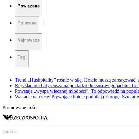
Powiązane
Polecane
Najnowsze
Tagi
Trend „Hushpitality” rośnie w siłę. Hotele muszą zareagować, a
Rejs śladami Odyseusza na pokładzie luksusowego jachtu. To o
Powstaje „wyspa wiecznej młodości”. To odpowiedź na popula
Wakacje na rzece: Pływające hotele podbijają Europę. Szukam
Promowane treści
KONTAKT