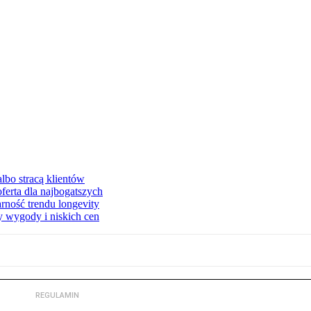
lbo stracą klientów
ferta dla najbogatszych
rność trendu longevity
y wygody i niskich cen
REGULAMIN