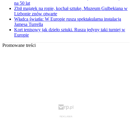
na 50 lat
Zbił majątek na ropie, kochał sztukę. Muzeum Gulbekiana w
Lizbonie znów otwarte
Władca światła: W Europie rusza spektakularna instalacja
Jamesa Turrella
Kort tenisowy jak dzieło sztuki. Rusza jedyny taki turniej w
Europie
Promowane treści