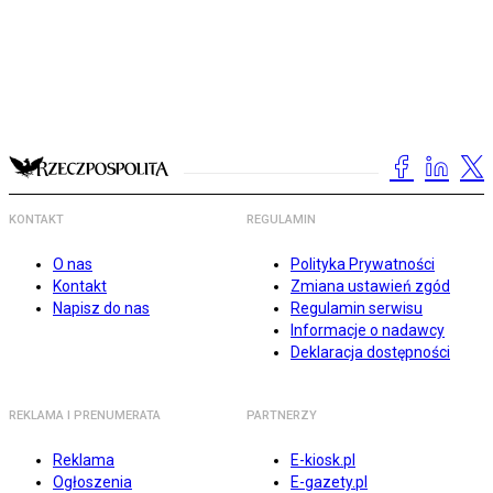
KONTAKT
REGULAMIN
O nas
Polityka Prywatności
Kontakt
Zmiana ustawień zgód
Napisz do nas
Regulamin serwisu
Informacje o nadawcy
Deklaracja dostępności
REKLAMA I PRENUMERATA
PARTNERZY
Reklama
E-kiosk.pl
Ogłoszenia
E-gazety.pl