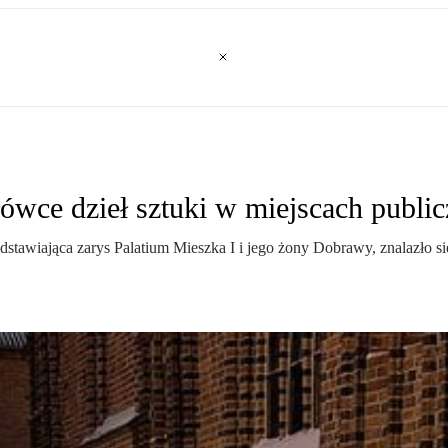
łówce dzieł sztuki w miejscach publi
edstawiająca zarys Palatium Mieszka I i jego żony Dobrawy, znalazł