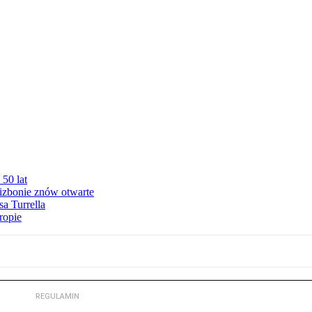
50 lat
izbonie znów otwarte
sa Turrella
ropie
REGULAMIN