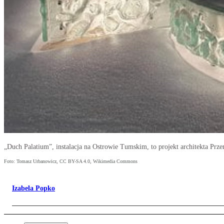
„Duch Palatium”, instalacja na Ostrowie Tumskim, to projekt architekta Pr
Foto: Tomasz Urbanowicz, CC BY-SA 4.0, Wikimedia Commons
Izabela Popko