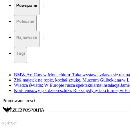
Powiązane
Polecane
Najnowsze
Tagi
BMW Art Cars w Monachium. Taka wystawa zdarza się raz na 
Zbił majątek na ropie, kochał sztukę. Muzeum Gulbekiana w L
Władca światła: W Europie rusza spektakularna instalacja Jame
Kort tenisowy jak dzieło sztuki. Rusza jedyny taki turniej w Eu
Promowane treści
KONTAKT