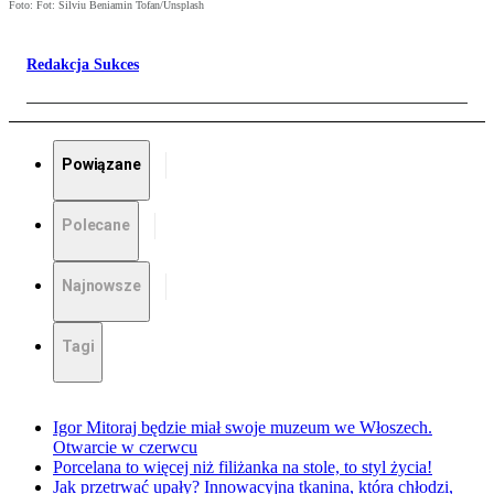
Foto: Fot: Silviu Beniamin Tofan/Unsplash
Redakcja Sukces
Powiązane
Polecane
Najnowsze
Tagi
Igor Mitoraj będzie miał swoje muzeum we Włoszech.
Otwarcie w czerwcu
Porcelana to więcej niż filiżanka na stole, to styl życia!
Jak przetrwać upały? Innowacyjna tkanina, która chłodzi,