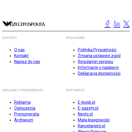
KONTAKT
REGULAMIN
O nas
Polityka Prywatności
Kontakt
Zmiana ustawień zgód
Napisz do nas
Regulamin serwisu
Informacje o nadawcy
Deklaracja dostępności
REKLAMA I PRENUMERATA
PARTNERZY
Reklama
E-kiosk.pl
Ogłoszenia
E-gazety.pl
Prenumerata
Nexto.pl
Archiwum
Mała księgowość
Kancelarierp.pl
Wieści Rolnicze