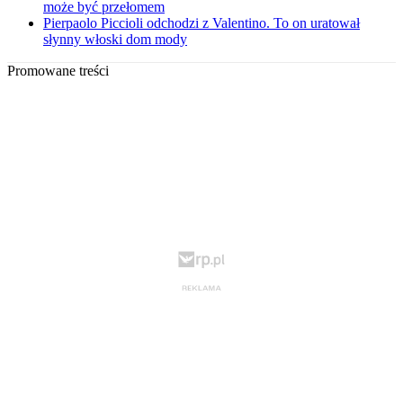
może być przełomem
Pierpaolo Piccioli odchodzi z Valentino. To on uratował
słynny włoski dom mody
Promowane treści