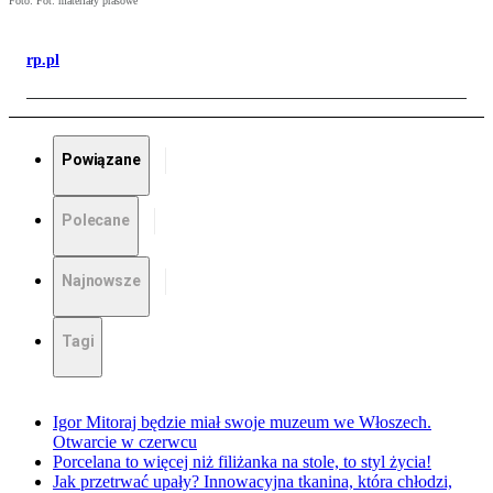
Foto: Fot: materiały prasowe
rp.pl
Powiązane
Polecane
Najnowsze
Tagi
Igor Mitoraj będzie miał swoje muzeum we Włoszech.
Otwarcie w czerwcu
Porcelana to więcej niż filiżanka na stole, to styl życia!
Jak przetrwać upały? Innowacyjna tkanina, która chłodzi,