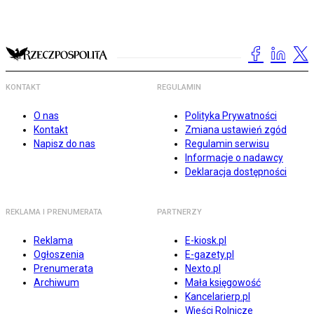
KONTAKT
REGULAMIN
O nas
Polityka Prywatności
Kontakt
Zmiana ustawień zgód
Napisz do nas
Regulamin serwisu
Informacje o nadawcy
Deklaracja dostępności
REKLAMA I PRENUMERATA
PARTNERZY
Reklama
E-kiosk.pl
Ogłoszenia
E-gazety.pl
Prenumerata
Nexto.pl
Archiwum
Mała księgowość
Kancelarierp.pl
Wieści Rolnicze