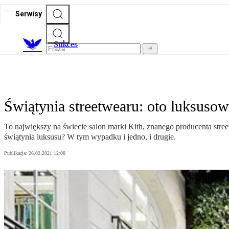
Serwisy
S
ukces
Świątynia streetwearu: oto luksuso
To największy na świecie salon marki Kith, znanego producenta stre
świątynia luksusu? W tym wypadku i jedno, i drugie.
Publikacja:
26.02.2021 12:08