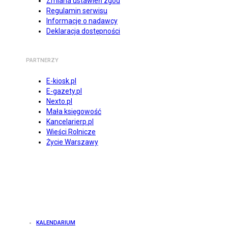
Zmiana ustawień zgód
Regulamin serwisu
Informacje o nadawcy
Deklaracja dostępności
PARTNERZY
E-kiosk.pl
E-gazety.pl
Nexto.pl
Mała księgowość
Kancelarierp.pl
Wieści Rolnicze
Życie Warszawy
KALENDARIUM