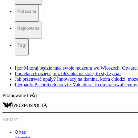
Polecane
Najnowsze
Tagi
Igor Mitoraj będzie miał swoje muzeum we Włoszech. Otwarc
Porcelana to więcej niż filiżanka na stole, to styl życia!
Jak przetrwać upały? Innowacyjna tkanina, która chłodzi, mo
Pierpaolo Piccioli odchodzi z Valentino. To on uratował słyn
Promowane treści
KONTAKT
O nas