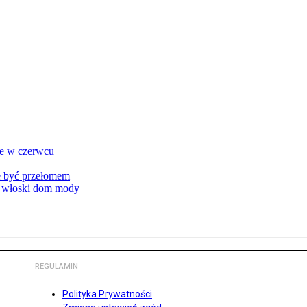
ie w czerwcu
że być przełomem
ny włoski dom mody
REGULAMIN
Polityka Prywatności