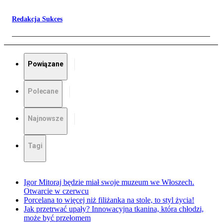
Redakcja Sukces
Powiązane
Polecane
Najnowsze
Tagi
Igor Mitoraj będzie miał swoje muzeum we Włoszech.
Otwarcie w czerwcu
Porcelana to więcej niż filiżanka na stole, to styl życia!
Jak przetrwać upały? Innowacyjna tkanina, która chłodzi,
może być przełomem