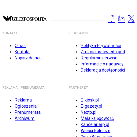
KONTAKT
REGULAMIN
O nas
Polityka Prywatności
Kontakt
Zmiana ustawień zgód
Napisz do nas
Regulamin serwisu
Informacje o nadawcy
Deklaracja dostępności
REKLAMA I PRENUMERATA
PARTNERZY
Reklama
E-kiosk.pl
Ogłoszenia
E-gazety.pl
Prenumerata
Nexto.pl
Archiwum
Mała księgowość
Kancelarierp.pl
Wieści Rolnicze
Życie Warszawy