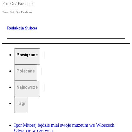
Fot: On/ Facebook
Foto: Fot: On/ Facebook
Redakcja Sukces
Powiązane
Polecane
Najnowsze
Tagi
Igor Mitoraj będzie miał swoje muzeum we Włoszech.
Otwarcie w czerwcu