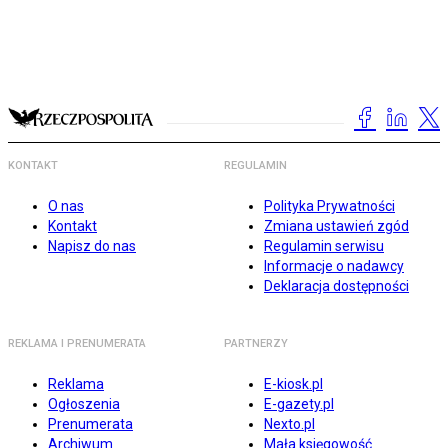
KONTAKT
REGULAMIN
O nas
Polityka Prywatności
Kontakt
Zmiana ustawień zgód
Napisz do nas
Regulamin serwisu
Informacje o nadawcy
Deklaracja dostępności
REKLAMA I PRENUMERATA
PARTNERZY
Reklama
E-kiosk.pl
Ogłoszenia
E-gazety.pl
Prenumerata
Nexto.pl
Archiwum
Mała księgowość