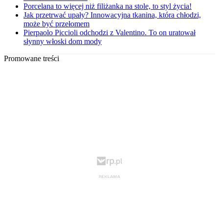
Porcelana to więcej niż filiżanka na stole, to styl życia!
Jak przetrwać upały? Innowacyjna tkanina, która chłodzi,
może być przełomem
Pierpaolo Piccioli odchodzi z Valentino. To on uratował
słynny włoski dom mody
Promowane treści