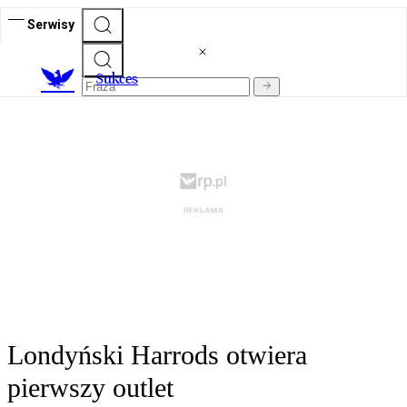
Serwisy
S
ukces
Londyński Harrods otwiera
pierwszy outlet