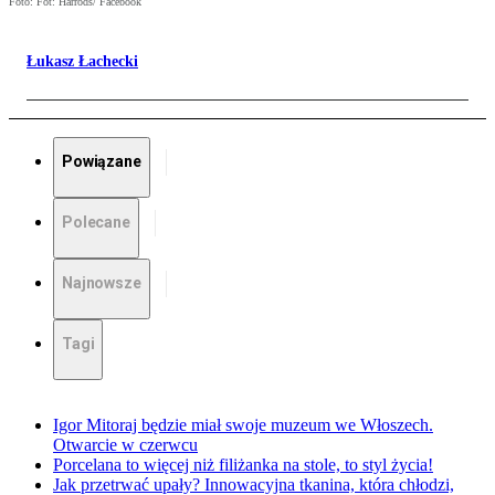
Foto: Fot: Harrods/ Facebook
Łukasz Łachecki
Powiązane
Polecane
Najnowsze
Tagi
Igor Mitoraj będzie miał swoje muzeum we Włoszech.
Otwarcie w czerwcu
Porcelana to więcej niż filiżanka na stole, to styl życia!
Jak przetrwać upały? Innowacyjna tkanina, która chłodzi,