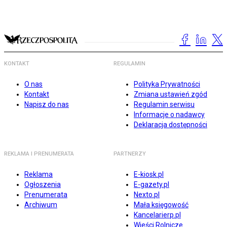
KONTAKT
REGULAMIN
O nas
Polityka Prywatności
Kontakt
Zmiana ustawień zgód
Napisz do nas
Regulamin serwisu
Informacje o nadawcy
Deklaracja dostępności
REKLAMA I PRENUMERATA
PARTNERZY
Reklama
E-kiosk.pl
Ogłoszenia
E-gazety.pl
Prenumerata
Nexto.pl
Archiwum
Mała księgowość
Kancelarierp.pl
Wieści Rolnicze