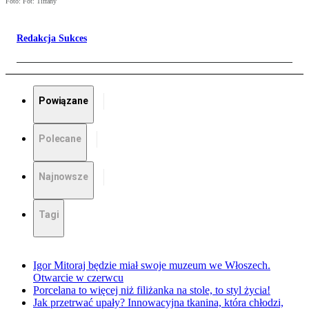
Foto: Fot: Tiffany
Redakcja Sukces
Powiązane
Polecane
Najnowsze
Tagi
Igor Mitoraj będzie miał swoje muzeum we Włoszech.
Otwarcie w czerwcu
Porcelana to więcej niż filiżanka na stole, to styl życia!
Jak przetrwać upały? Innowacyjna tkanina, która chłodzi,