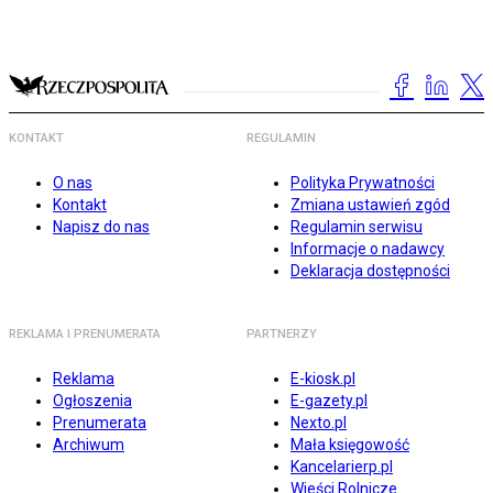
KONTAKT
REGULAMIN
O nas
Polityka Prywatności
Kontakt
Zmiana ustawień zgód
Napisz do nas
Regulamin serwisu
Informacje o nadawcy
Deklaracja dostępności
REKLAMA I PRENUMERATA
PARTNERZY
Reklama
E-kiosk.pl
Ogłoszenia
E-gazety.pl
Prenumerata
Nexto.pl
Archiwum
Mała księgowość
Kancelarierp.pl
Wieści Rolnicze