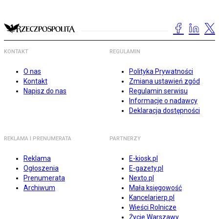
KONTAKT
REGULAMIN
O nas
Polityka Prywatności
Kontakt
Zmiana ustawień zgód
Napisz do nas
Regulamin serwisu
Informacje o nadawcy
Deklaracja dostępności
REKLAMA I PRENUMERATA
PARTNERZY
Reklama
E-kiosk.pl
Ogłoszenia
E-gazety.pl
Prenumerata
Nexto.pl
Archiwum
Mała księgowość
Kancelarierp.pl
Wieści Rolnicze
Życie Warszawy