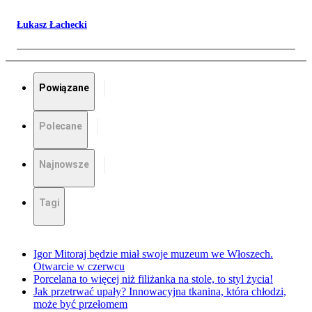
Łukasz Łachecki
Powiązane
Polecane
Najnowsze
Tagi
Igor Mitoraj będzie miał swoje muzeum we Włoszech.
Otwarcie w czerwcu
Porcelana to więcej niż filiżanka na stole, to styl życia!
Jak przetrwać upały? Innowacyjna tkanina, która chłodzi,
może być przełomem