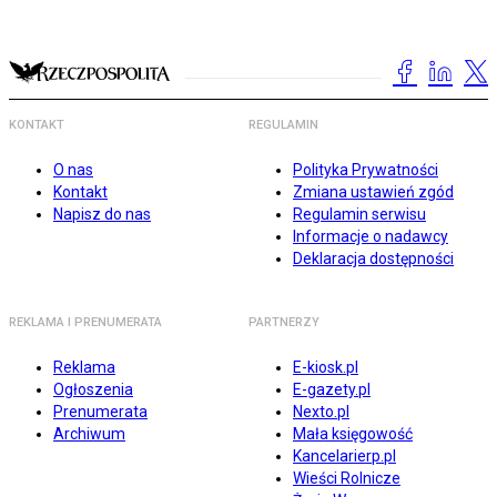
KONTAKT
REGULAMIN
O nas
Polityka Prywatności
Kontakt
Zmiana ustawień zgód
Napisz do nas
Regulamin serwisu
Informacje o nadawcy
Deklaracja dostępności
REKLAMA I PRENUMERATA
PARTNERZY
Reklama
E-kiosk.pl
Ogłoszenia
E-gazety.pl
Prenumerata
Nexto.pl
Archiwum
Mała księgowość
Kancelarierp.pl
Wieści Rolnicze