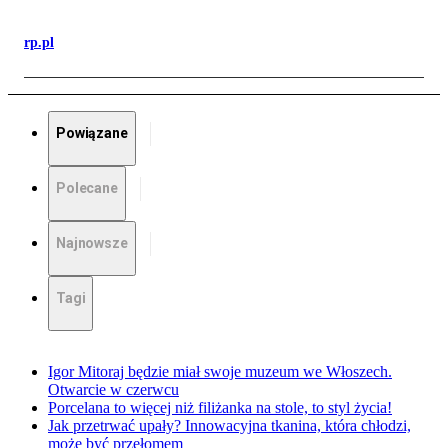
rp.pl
Powiązane
Polecane
Najnowsze
Tagi
Igor Mitoraj będzie miał swoje muzeum we Włoszech.
Otwarcie w czerwcu
Porcelana to więcej niż filiżanka na stole, to styl życia!
Jak przetrwać upały? Innowacyjna tkanina, która chłodzi,
może być przełomem