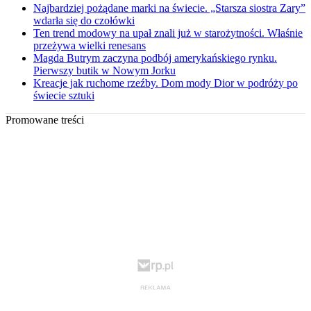
Najbardziej pożądane marki na świecie. „Starsza siostra Zary”
wdarła się do czołówki
Ten trend modowy na upał znali już w starożytności. Właśnie
przeżywa wielki renesans
Magda Butrym zaczyna podbój amerykańskiego rynku.
Pierwszy butik w Nowym Jorku
Kreacje jak ruchome rzeźby. Dom mody Dior w podróży po
świecie sztuki
Promowane treści