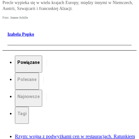
Precle wypieka się w wielu krajach Europy, między innymi w Niemczech,
Austrii, Szwajcarii i francuskiej Alzacji.
Foto: Jeanne Achille
Izabela Popko
Powiązane
Polecane
Najnowsze
Tagi
Rzym: wojna z podwyżkami cen w restauracjach. Ratunkiem