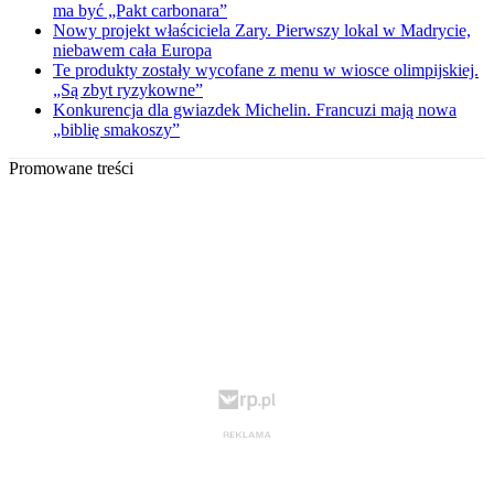
ma być „Pakt carbonara”
Nowy projekt właściciela Zary. Pierwszy lokal w Madrycie,
niebawem cała Europa
Te produkty zostały wycofane z menu w wiosce olimpijskiej.
„Są zbyt ryzykowne”
Konkurencja dla gwiazdek Michelin. Francuzi mają nowa
„biblię smakoszy”
Promowane treści