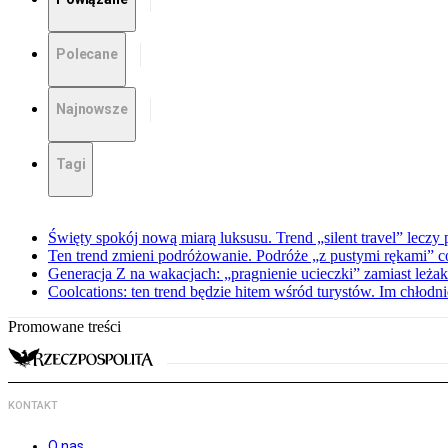
Polecane
Najnowsze
Tagi
Święty spokój nową miarą luksusu. Trend „silent travel” lecz
Ten trend zmieni podróżowanie. Podróże „z pustymi rękami” co
Generacja Z na wakacjach: „pragnienie ucieczki” zamiast leża
Coolcations: ten trend będzie hitem wśród turystów. Im chłodnie
Promowane treści
KONTAKT
O nas