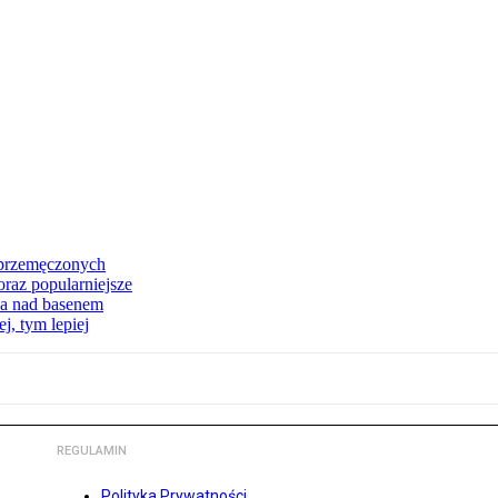
y przemęczonych
raz popularniejsze
ka nad basenem
j, tym lepiej
REGULAMIN
Polityka Prywatności