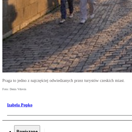
Praga to jedno z najczęściej odwiedzanych przez turystów czeskich miast.
Foto: Denis Vdovin
Izabela Popko
Powiązane