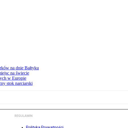
urków na dnie Bałtyku
iejsc na świecie
zych w Europie
y stok narciarski
REGULAMIN
Polityka Prywatności