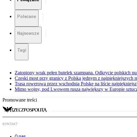
Polecane
Najnowsze
Tagi
Zatopiony wrak pełen butelek szampana. Odkrycie polskich n
Czeski most przy granicy z Polską jednym z najpiękniejszych m
Trasa rowerowa przez wschodnią Polskę na liście najpiękniejs
Mimo wojny, pod Lwowem rusza największy w Europie sztuczn
Promowane treści
KONTAKT
O nas