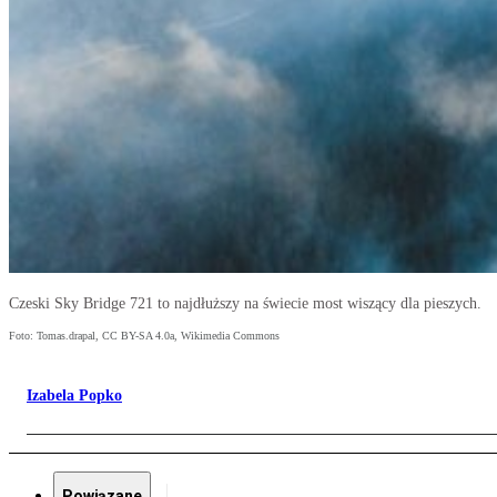
Czeski Sky Bridge 721 to najdłuższy na świecie most wiszący dla pieszych.
Foto: Tomas.drapal, CC BY-SA 4.0a, Wikimedia Commons
Izabela Popko
Powiązane