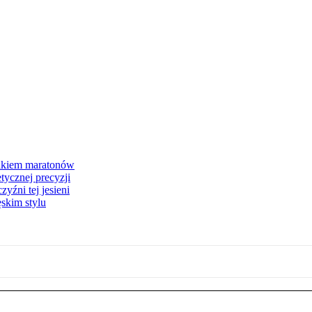
znakiem maratonów
etycznej precyzji
źni tej jesieni
skim stylu