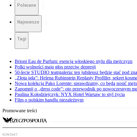
Polecane
Najnowsze
Tagi
Brioni Eau de Parfum: esencja włoskiego stylu dla mężczyzn
Polki wolności mają głos przeciw depresji
50-lecie STUDIO teatrgaleria: ten jubileusz będzie stać pod 
„Złota igła”: Helena Rubinstein Replasty Profiller, sekret kosm
Nowa kolekcja Pako Lorente: sprawdzamy, co będą nosić mężczy
Zapomnij o „dress code”: oto przewodnik po nowoczesnym mę
Paulina Kołodziejczyk: NYX Hotel Warsaw to styl życia
Film o polskim handlu niezależnym
Promowane treści
KONTAKT