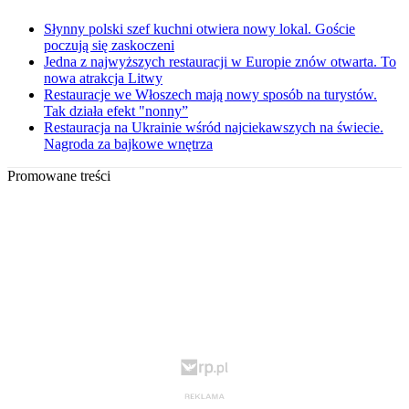
Słynny polski szef kuchni otwiera nowy lokal. Goście
poczują się zaskoczeni
Jedna z najwyższych restauracji w Europie znów otwarta. To
nowa atrakcja Litwy
Restauracje we Włoszech mają nowy sposób na turystów.
Tak działa efekt "nonny”
Restauracja na Ukrainie wśród najciekawszych na świecie.
Nagroda za bajkowe wnętrza
Promowane treści