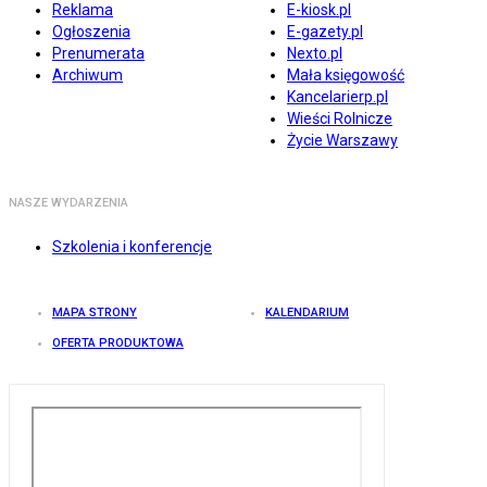
Reklama
E-kiosk.pl
Ogłoszenia
E-gazety.pl
Prenumerata
Nexto.pl
Archiwum
Mała księgowość
Kancelarierp.pl
Wieści Rolnicze
Życie Warszawy
NASZE WYDARZENIA
Szkolenia i konferencje
MAPA STRONY
KALENDARIUM
OFERTA PRODUKTOWA