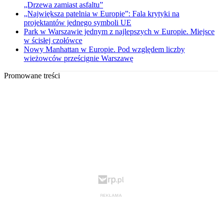
„Drzewa zamiast asfaltu”
„Największa patelnia w Europie”: Fala krytyki na
projektantów jednego symboli UE
Park w Warszawie jednym z najlepszych w Europie. Miejsce
w ścisłej czołówce
Nowy Manhattan w Europie. Pod względem liczby
wieżowców prześcignie Warszawę
Promowane treści