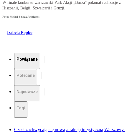
W finale konkursu warszawski Park Akcji „Burza” pokonał realizacje z
Hiszpanii, Belgii, Szwajcarii i Gruzji.
Foto: Michał Szlaga/Archigrest
Izabela Popko
Powiązane
Polecane
Najnowsze
Tagi
Czesi zachwycają się nową atrakcją turystyczną Warszawy.