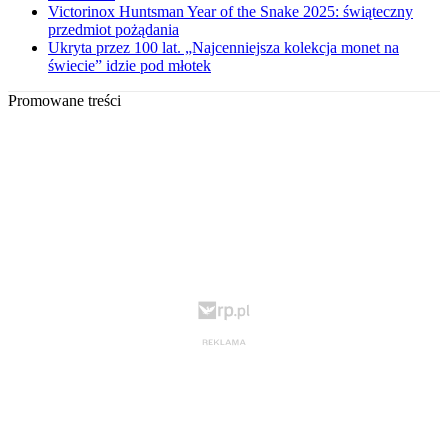
Victorinox Huntsman Year of the Snake 2025: świąteczny
przedmiot pożądania
Ukryta przez 100 lat. „Najcenniejsza kolekcja monet na
świecie” idzie pod młotek
Promowane treści