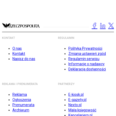
KONTAKT
REGULAMIN
O nas
Polityka Prywatności
Kontakt
Zmiana ustawień zgód
Napisz do nas
Regulamin serwisu
Informacje o nadawcy
Deklaracja dostępności
REKLAMA I PRENUMERATA
PARTNERZY
Reklama
E-kiosk.pl
Ogłoszenia
E-gazety.pl
Prenumerata
Nexto.pl
Archiwum
Mała księgowość
Kancelarierp.pl