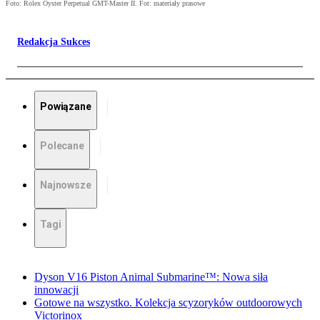
Foto: Rolex Oyster Perpetual GMT-Master II. Fot: materiały prasowe
Redakcja Sukces
Powiązane
Polecane
Najnowsze
Tagi
Dyson V16 Piston Animal Submarine™: Nowa siła
innowacji
Gotowe na wszystko. Kolekcja scyzoryków outdoorowych
Victorinox