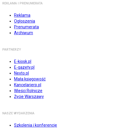
REKLAMA I PRENUMERATA
Reklama
Ogłoszenia
Prenumerata
Archiwum
PARTNERZY
E-kiosk.pl
E-gazety.pl
Nexto.pl
Mała księgowość
Kancelarierp.pl
Wieści Rolnicze
Życie Warszawy
NASZE WYDARZENIA
Szkolenia i konferencje