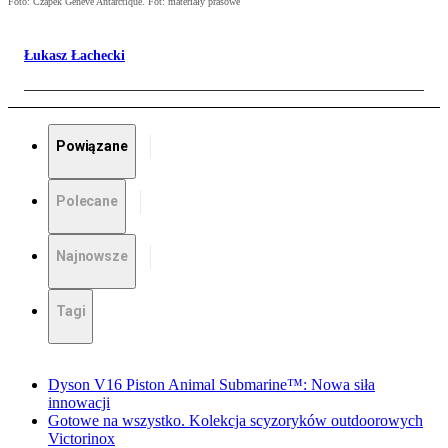
Foto: Czapek Geneve Antarctique. Fot: materiały prasowe
Łukasz Łachecki
Powiązane
Polecane
Najnowsze
Tagi
Dyson V16 Piston Animal Submarine™: Nowa siła
innowacji
Gotowe na wszystko. Kolekcja scyzoryków outdoorowych
Victorinox