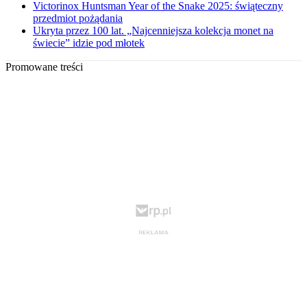
Victorinox Huntsman Year of the Snake 2025: świąteczny
przedmiot pożądania
Ukryta przez 100 lat. „Najcenniejsza kolekcja monet na
świecie” idzie pod młotek
Promowane treści