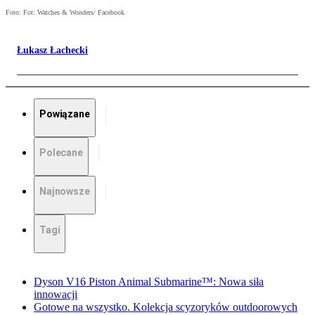
Foto: Fot: Watches & Wonders/ Facebook
Łukasz Łachecki
Powiązane
Polecane
Najnowsze
Tagi
Dyson V16 Piston Animal Submarine™: Nowa siła
innowacji
Gotowe na wszystko. Kolekcja scyzoryków outdoorowych