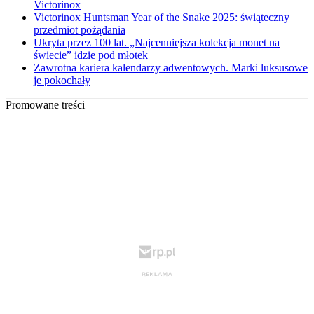
Victorinox
Victorinox Huntsman Year of the Snake 2025: świąteczny
przedmiot pożądania
Ukryta przez 100 lat. „Najcenniejsza kolekcja monet na
świecie” idzie pod młotek
Zawrotna kariera kalendarzy adwentowych. Marki luksusowe
je pokochały
Promowane treści