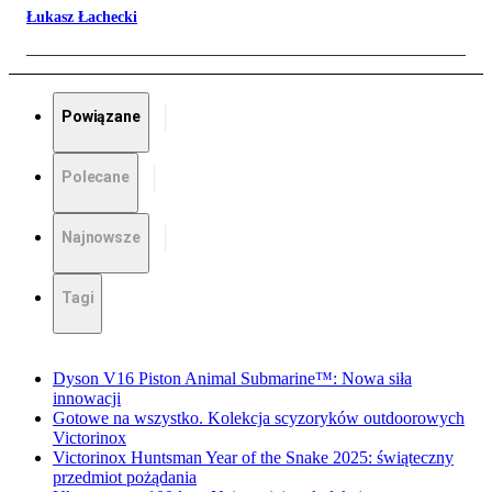
Łukasz Łachecki
Powiązane
Polecane
Najnowsze
Tagi
Dyson V16 Piston Animal Submarine™: Nowa siła
innowacji
Gotowe na wszystko. Kolekcja scyzoryków outdoorowych
Victorinox
Victorinox Huntsman Year of the Snake 2025: świąteczny
przedmiot pożądania