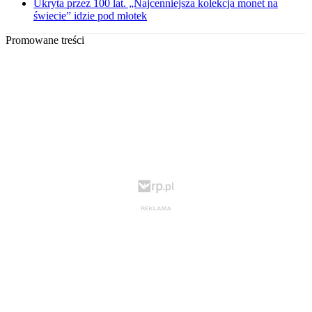
Ukryta przez 100 lat. „Najcenniejsza kolekcja monet na
świecie” idzie pod młotek
Promowane treści