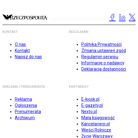
KONTAKT
REGULAMIN
O nas
Polityka Prywatności
Kontakt
Zmiana ustawień zgód
Napisz do nas
Regulamin serwisu
Informacje o nadawcy
Deklaracja dostępności
REKLAMA I PRENUMERATA
PARTNERZY
Reklama
E-kiosk.pl
Ogłoszenia
E-gazety.pl
Prenumerata
Nexto.pl
Archiwum
Mała księgowość
Kancelarierp.pl
Wieści Rolnicze
Życie Warszawy