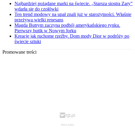
Najbardziej pożądane marki na świecie. „Starsza siostra Zary”
wdarła się do czołówki
Ten trend modowy na upał znali już w starożytności. Właśnie
przeżywa wielki renesans
Magda Butrym zaczyna podbój amerykańskiego rynku.
Pierwszy butik w Nowym Jorku
Kreacje jak ruchome rzeźby. Dom mody Dior w podróży po
świecie sztuki
Promowane treści