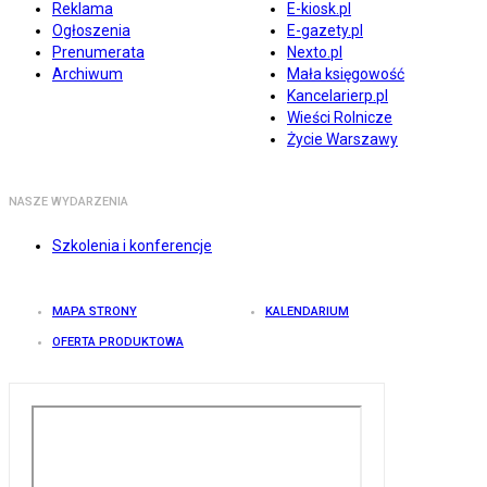
Reklama
E-kiosk.pl
Ogłoszenia
E-gazety.pl
Prenumerata
Nexto.pl
Archiwum
Mała księgowość
Kancelarierp.pl
Wieści Rolnicze
Życie Warszawy
NASZE WYDARZENIA
Szkolenia i konferencje
MAPA STRONY
KALENDARIUM
OFERTA PRODUKTOWA