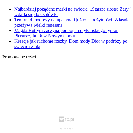
Najbardziej pożądane marki na świecie. „Starsza siostra Zary”
wdarła się do czołówki
Ten trend modowy na upał znali już w starożytności. Właśnie
przeżywa wielki renesans
Magda Butrym zaczyna podbój amerykańskiego rynku.
Pierwszy butik w Nowym Jorku
Kreacje jak ruchome rzeźby. Dom mody Dior w podróży po
świecie sztuki
Promowane treści