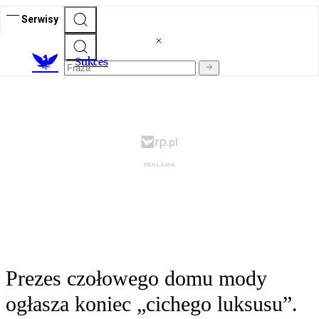
Serwisy
S
ukces
Prezes czołowego domu mody
ogłasza koniec „cichego luksusu”.