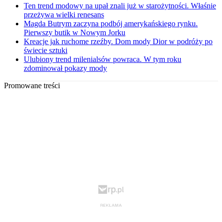
Ten trend modowy na upał znali już w starożytności. Właśnie
przeżywa wielki renesans
Magda Butrym zaczyna podbój amerykańskiego rynku.
Pierwszy butik w Nowym Jorku
Kreacje jak ruchome rzeźby. Dom mody Dior w podróży po
świecie sztuki
Ulubiony trend milenialsów powraca. W tym roku
zdominował pokazy mody
Promowane treści