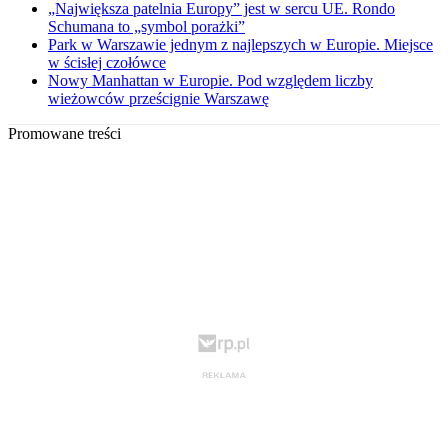
„Największa patelnia Europy” jest w sercu UE. Rondo
Schumana to „symbol porażki”
Park w Warszawie jednym z najlepszych w Europie. Miejsce
w ścisłej czołówce
Nowy Manhattan w Europie. Pod względem liczby
wieżowców prześcignie Warszawę
Promowane treści