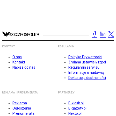
KONTAKT
REGULAMIN
O nas
Polityka Prywatności
Kontakt
Zmiana ustawień zgód
Napisz do nas
Regulamin serwisu
Informacje o nadawcy
Deklaracja dostępności
REKLAMA I PRENUMERATA
PARTNERZY
Reklama
E-kiosk.pl
Ogłoszenia
E-gazety.pl
Prenumerata
Nexto.pl