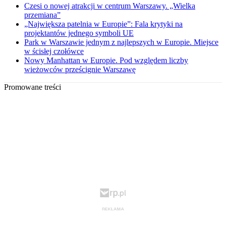
Czesi o nowej atrakcji w centrum Warszawy. „Wielka
przemiana”
„Największa patelnia w Europie”: Fala krytyki na
projektantów jednego symboli UE
Park w Warszawie jednym z najlepszych w Europie. Miejsce
w ścisłej czołówce
Nowy Manhattan w Europie. Pod względem liczby
wieżowców prześcignie Warszawę
Promowane treści