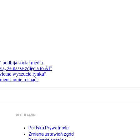
” podbija social media
ą, że nasze zdjęcia to AI”
wietne wyczucie rynku”
 nieustannie rosnąć”
REGULAMIN
Polityka Prywatności
Zmiana ustawień zgód