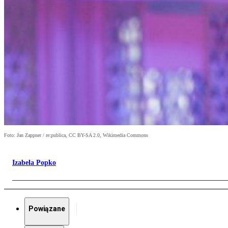
Foto: Jan Zappner / re:publica, CC BY-SA 2.0, Wikimedia Commons
Izabela Popko
Powiązane