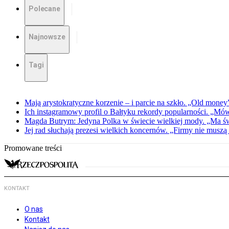
Polecane
Najnowsze
Tagi
Mają arystokratyczne korzenie – i parcie na szkło. „Old money
Ich instagramowy profil o Bałtyku rekordy popularności. „Mówi
Magda Butrym: Jedyna Polka w świecie wielkiej mody. „Ma ś
Jej rad słuchają prezesi wielkich koncernów. „Firmy nie muszą
Promowane treści
KONTAKT
O nas
Kontakt