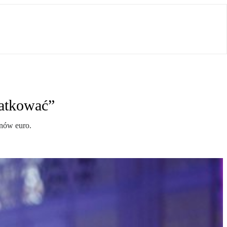
datkować”
onów euro.