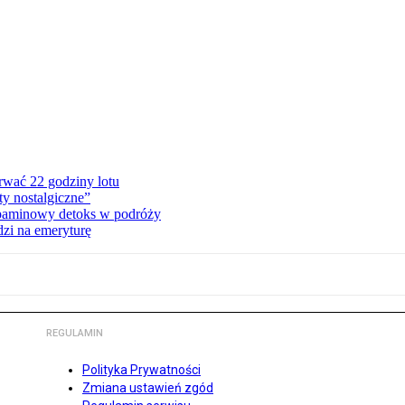
rwać 22 godziny lotu
ty nostalgiczne”
paminowy detoks w podróży
dzi na emeryturę
REGULAMIN
Polityka Prywatności
Zmiana ustawień zgód