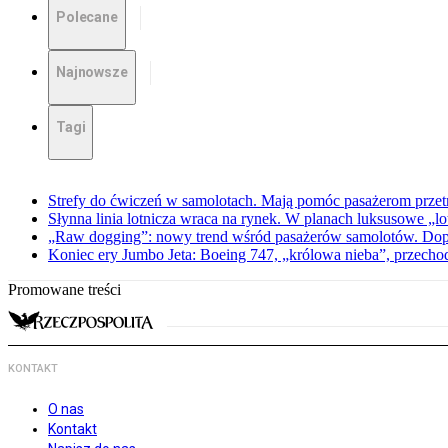
Polecane
Najnowsze
Tagi
Strefy do ćwiczeń w samolotach. Mają pomóc pasażerom przet
Słynna linia lotnicza wraca na rynek. W planach luksusowe „lo
„Raw dogging”: nowy trend wśród pasażerów samolotów. Do
Koniec ery Jumbo Jeta: Boeing 747, „królowa nieba”, przecho
Promowane treści
KONTAKT
O nas
Kontakt