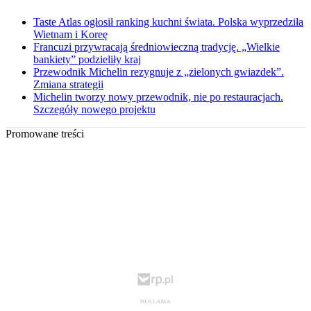
Taste Atlas ogłosił ranking kuchni świata. Polska wyprzedziła
Wietnam i Koreę
Francuzi przywracają średniowieczną tradycję. „Wielkie
bankiety” podzieliły kraj
Przewodnik Michelin rezygnuje z „zielonych gwiazdek”.
Zmiana strategii
Michelin tworzy nowy przewodnik, nie po restauracjach.
Szczegóły nowego projektu
Promowane treści