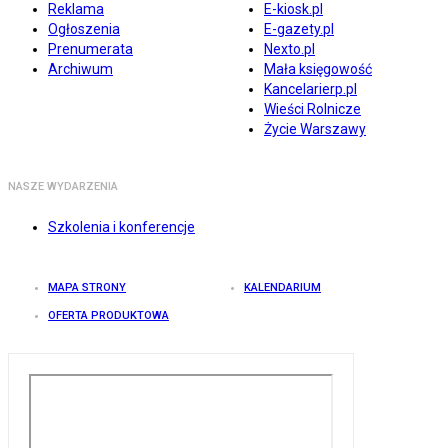
Reklama
E-kiosk.pl
Ogłoszenia
E-gazety.pl
Prenumerata
Nexto.pl
Archiwum
Mała księgowość
Kancelarierp.pl
Wieści Rolnicze
Życie Warszawy
NASZE WYDARZENIA
Szkolenia i konferencje
MAPA STRONY
KALENDARIUM
OFERTA PRODUKTOWA