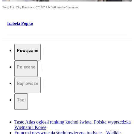
Foto: Fot: City Foodsters, CC BY 2.0, Wikimedia Commons
Izabela Popko
Powiązane
Polecane
Najnowsze
Tagi
Taste Atlas ogłosił ranking kuchni świata. Polska wyprzedziła
Wietnam i Koreę
Francuzi przywracają średniowieczną tradycję. „Wielkie