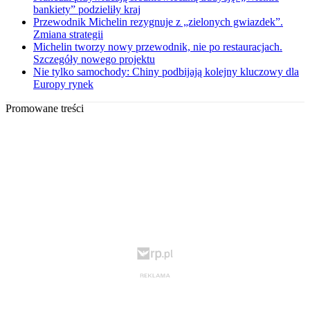
bankiety” podzieliły kraj
Przewodnik Michelin rezygnuje z „zielonych gwiazdek”.
Zmiana strategii
Michelin tworzy nowy przewodnik, nie po restauracjach.
Szczegóły nowego projektu
Nie tylko samochody: Chiny podbijają kolejny kluczowy dla
Europy rynek
Promowane treści