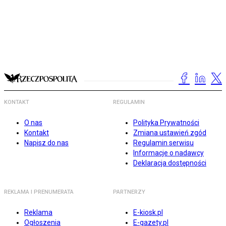
KONTAKT
REGULAMIN
O nas
Polityka Prywatności
Kontakt
Zmiana ustawień zgód
Napisz do nas
Regulamin serwisu
Informacje o nadawcy
Deklaracja dostępności
REKLAMA I PRENUMERATA
PARTNERZY
Reklama
E-kiosk.pl
Ogłoszenia
E-gazety.pl