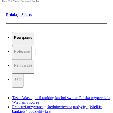
Foto: Fot: Taylor Davidson/Unsplash
Redakcja Sukces
Powiązane
Polecane
Najnowsze
Tagi
Taste Atlas ogłosił ranking kuchni świata. Polska wyprzedziła
Wietnam i Koreę
Francuzi przywracają średniowieczną tradycję. „Wielkie
bankiety” podzieliły kraj