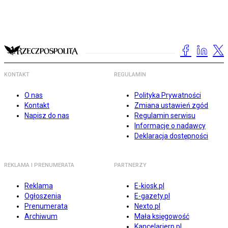
KONTAKT
REGULAMIN
O nas
Polityka Prywatności
Kontakt
Zmiana ustawień zgód
Napisz do nas
Regulamin serwisu
Informacje o nadawcy
Deklaracja dostępności
REKLAMA I PRENUMERATA
PARTNERZY
Reklama
E-kiosk.pl
Ogłoszenia
E-gazety.pl
Prenumerata
Nexto.pl
Archiwum
Mała księgowość
Kancelarierp.pl