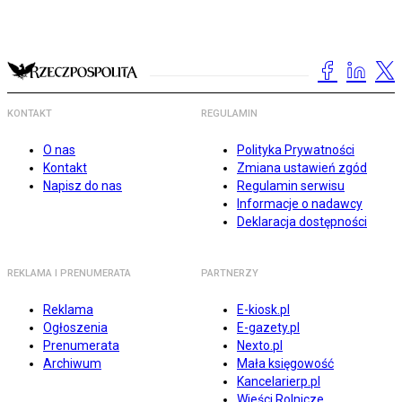
KONTAKT
REGULAMIN
O nas
Polityka Prywatności
Kontakt
Zmiana ustawień zgód
Napisz do nas
Regulamin serwisu
Informacje o nadawcy
Deklaracja dostępności
REKLAMA I PRENUMERATA
PARTNERZY
Reklama
E-kiosk.pl
Ogłoszenia
E-gazety.pl
Prenumerata
Nexto.pl
Archiwum
Mała księgowość
Kancelarierp.pl
Wieści Rolnicze