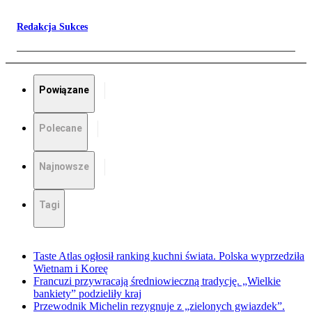
Redakcja Sukces
Powiązane
Polecane
Najnowsze
Tagi
Taste Atlas ogłosił ranking kuchni świata. Polska wyprzedziła
Wietnam i Koreę
Francuzi przywracają średniowieczną tradycję. „Wielkie
bankiety” podzieliły kraj
Przewodnik Michelin rezygnuje z „zielonych gwiazdek”.