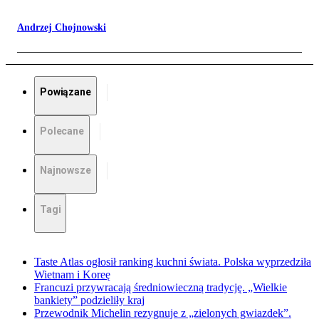
Andrzej Chojnowski
Powiązane
Polecane
Najnowsze
Tagi
Taste Atlas ogłosił ranking kuchni świata. Polska wyprzedziła
Wietnam i Koreę
Francuzi przywracają średniowieczną tradycję. „Wielkie
bankiety” podzieliły kraj
Przewodnik Michelin rezygnuje z „zielonych gwiazdek”.