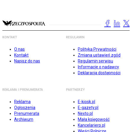
KONTAKT
REGULAMIN
O nas
Polityka Prywatności
Kontakt
Zmiana ustawień zgód
Napisz do nas
Regulamin serwisu
Informacje o nadawcy
Deklaracja dostępności
REKLAMA I PRENUMERATA
PARTNERZY
Reklama
E-kiosk.pl
Ogłoszenia
E-gazety.pl
Prenumerata
Nexto.pl
Archiwum
Mała księgowość
Kancelarierp.pl
Wieści Rolnicze