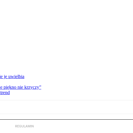
e je uwielbia
e piękno nie krzyczy”
trend
REGULAMIN