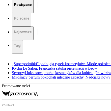
Powiązane
Polecane
Najnowsze
Tagi
„Superpodróbki” podbijają rynek kosmetyków. Młode pokoleni
Kydra Le Salon: Francuska sztuka pielęgnacji włosów
Stworzył luksusową markę kosmetyków dla kobiet. „Prawdziw
Miłośnicy perfum pokochali mleczne zapachy. Nadciąga nowy 
Promowane treści
KONTAKT