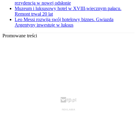
rezydencja w nowej odsłonie
Muzeum i luksusowy hotel w XVIII-wiecznym pałacu.
Remont trwał 20 lat
Leo Messi rozwija swój hotelowy biznes. Gwiazda
Argentyny inwestuje w luksus
Promowane treści