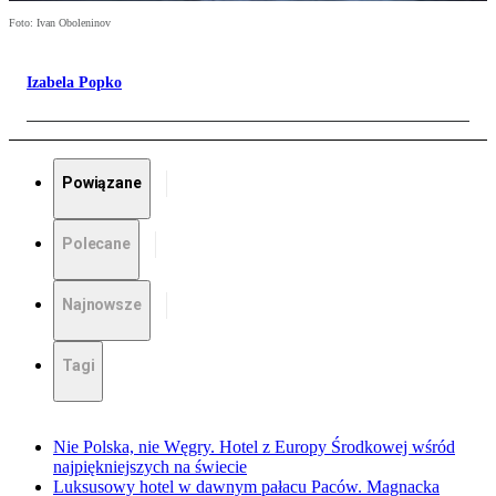
Foto: Ivan Oboleninov
Izabela Popko
Powiązane
Polecane
Najnowsze
Tagi
Nie Polska, nie Węgry. Hotel z Europy Środkowej wśród
najpiękniejszych na świecie
Luksusowy hotel w dawnym pałacu Paców. Magnacka