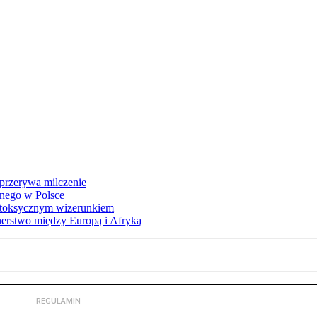
 przerywa milczenie
jnego w Polsce
z toksycznym wizerunkiem
erstwo między Europą i Afryką
REGULAMIN