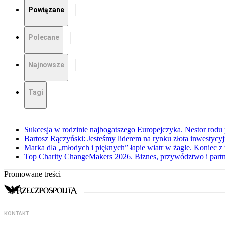
Powiązane
Polecane
Najnowsze
Tagi
Sukcesja w rodzinie najbogatszego Europejczyka. Nestor rodu
Bartosz Rączyński: Jesteśmy liderem na rynku złota inwestycy
Marka dla „młodych i pięknych” łapie wiatr w żagle. Koniec 
Top Charity ChangeMakers 2026. Biznes, przywództwo i partn
Promowane treści
KONTAKT