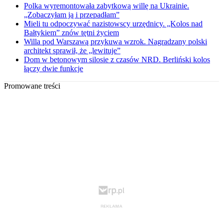
Polka wyremontowała zabytkową willę na Ukrainie.
„Zobaczyłam ją i przepadłam”
Mieli tu odpoczywać nazistowscy urzędnicy. „Kolos nad
Bałtykiem” znów tętni życiem
Willa pod Warszawą przykuwa wzrok. Nagradzany polski
architekt sprawił, że „lewituje”
Dom w betonowym silosie z czasów NRD. Berliński kolos
łączy dwie funkcje
Promowane treści